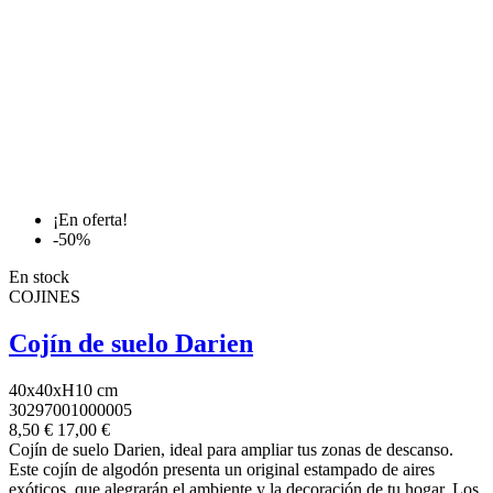
¡En oferta!
-50%
En stock
COJINES
Cojín de suelo Darien
40x40xH10 cm
30297001000005
8,50 €
17,00 €
Cojín de suelo Darien, ideal para ampliar tus zonas de descanso.
Este cojín de algodón presenta un original estampado de aires
exóticos, que alegrarán el ambiente y la decoración de tu hogar. Los