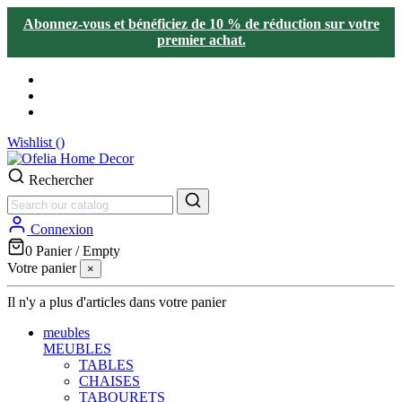
Abonnez-vous et bénéficiez de 10 % de réduction sur votre
premier achat.
Wishlist (
)
Rechercher
Connexion
0
Panier
/
Empty
Votre panier
×
Il n'y a plus d'articles dans votre panier
meubles
MEUBLES
TABLES
CHAISES
TABOURETS